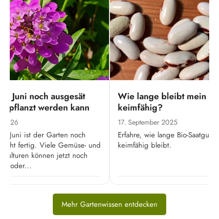
im Juni noch ausgesät
Wie lange bleibt mein Sa
gepflanzt werden kann
keimfähig?
i 2026
17. September 2025
im Juni ist der Garten noch
Erfahre, wie lange Bio‑Saatgut
 nicht fertig. Viele Gemüse- und
keimfähig bleibt.
nkulturen können jetzt noch
ät oder...
Mehr Gartenwissen entdecken