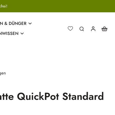
 Blumenzwiebeln für den Herbst vorbestellen!
N & DÜNGER
NWISSEN
gen
atte QuickPot Standard