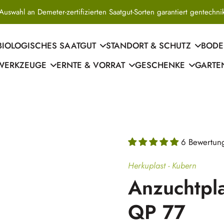
Jetzt Wintersteckzwiebeln &
BIOLOGISCHES SAATGUT
STANDORT & SCHUTZ
BODE
WERKZEUGE
ERNTE & VORRAT
GESCHENKE
GARTE
6 Bewertun
Herkuplast - Kubern
Anzuchtpl
QP 77