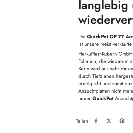
langlebig 
wiederver
Die
QuickPot
QP 77
An
ist unsere meist verkaufte
HerkuPlast-Kubern GmbH s
Folie ein, die wiederum
Serie wird aus sehr dicker
durch Tiefziehen hergest
ermöglicht und somit dazu
Anzuchtplatten nicht meh
neuer
QuickPot
Anzuchtp
Teilen