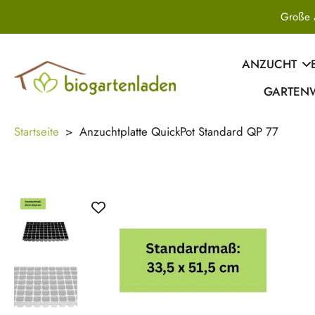
Zum
Inhalt
springen
ANZUCHT
GARTEN
Startseite
>
Anzuchtplatte QuickPot Standard QP 77
Springe
zu
den
Produktinformationen