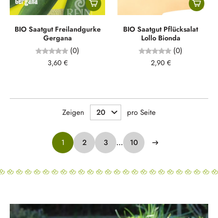
BIO Saatgut Freilandgurke
BIO Saatgut Pflücksalat
Gergana
Lollo Bionda
(0)
(0)
3,60 €
2,90 €
Zeigen
pro Seite
1
2
3
…
10